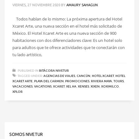
VIERNES, 27 NOVIEMBRE 2020
BY
AMAURY SAHAGUN
Todos hablan de lo mismo: La próxima apertura del Hotel
Xcaret Arte, una nueva sección en el hotel más solicitado de
México. El Hotel Xcaret Arte es una nueva sección de 900
habitaciones con dos diferenciadores clave: Es un hotel solo
para adultos que te ofrece actividades que te conectarán con
tu lado artístico,
PUBLISHED IN
BITÁCORA NIVETUR
TAGGED UNDER:
AGENCIAS DE VIAJES
,
CANCÚN
,
HOTEL XCARET
,
HOTEL
XCARET ARTE
,
PLAYA DEL CARMEN
,
PROMOCIONES
,
RIVIERA MAYA
,
TOURS
,
VACACIONES
,
VACATIONS
,
XCARET
,
XEL HA
,
XENSES
,
XIXEN
,
XOXIMILCO
,
XPLOR
SOMOS NIVETUR