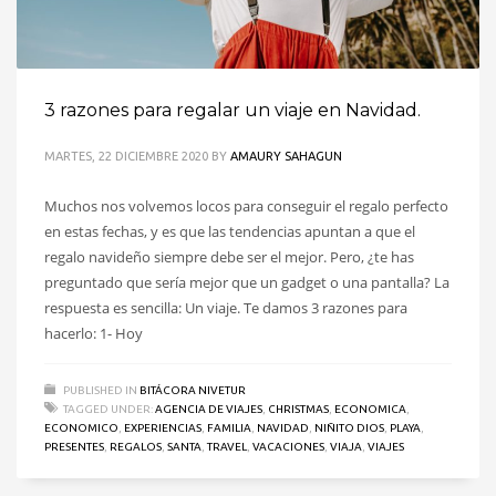
3 razones para regalar un viaje en Navidad.
MARTES, 22 DICIEMBRE 2020
BY
AMAURY SAHAGUN
Muchos nos volvemos locos para conseguir el regalo perfecto
en estas fechas, y es que las tendencias apuntan a que el
regalo navideño siempre debe ser el mejor. Pero, ¿te has
preguntado que sería mejor que un gadget o una pantalla? La
respuesta es sencilla: Un viaje. Te damos 3 razones para
hacerlo: 1- Hoy
PUBLISHED IN
BITÁCORA NIVETUR
TAGGED UNDER:
AGENCIA DE VIAJES
,
CHRISTMAS
,
ECONOMICA
,
ECONOMICO
,
EXPERIENCIAS
,
FAMILIA
,
NAVIDAD
,
NIÑITO DIOS
,
PLAYA
,
PRESENTES
,
REGALOS
,
SANTA
,
TRAVEL
,
VACACIONES
,
VIAJA
,
VIAJES