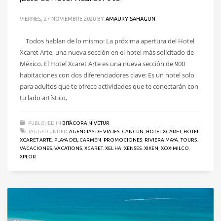
VIERNES, 27 NOVIEMBRE 2020
BY
AMAURY SAHAGUN
Todos hablan de lo mismo: La próxima apertura del Hotel
Xcaret Arte, una nueva sección en el hotel más solicitado de
México. El Hotel Xcaret Arte es una nueva sección de 900
habitaciones con dos diferenciadores clave: Es un hotel solo
para adultos que te ofrece actividades que te conectarán con
tu lado artístico,
PUBLISHED IN
BITÁCORA NIVETUR
TAGGED UNDER:
AGENCIAS DE VIAJES
,
CANCÚN
,
HOTEL XCARET
,
HOTEL
XCARET ARTE
,
PLAYA DEL CARMEN
,
PROMOCIONES
,
RIVIERA MAYA
,
TOURS
,
VACACIONES
,
VACATIONS
,
XCARET
,
XEL HA
,
XENSES
,
XIXEN
,
XOXIMILCO
,
XPLOR