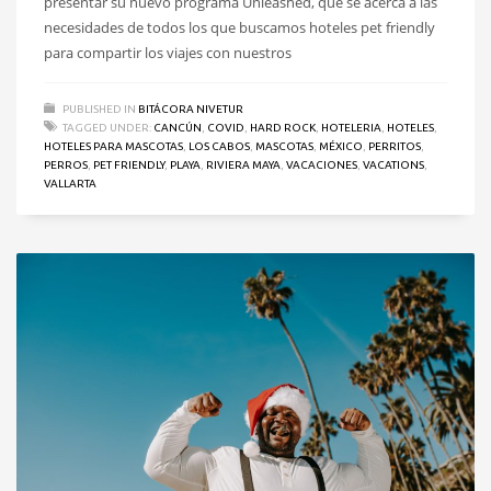
presentar su nuevo programa Unleashed, que se acerca a las
necesidades de todos los que buscamos hoteles pet friendly
para compartir los viajes con nuestros
PUBLISHED IN
BITÁCORA NIVETUR
TAGGED UNDER:
CANCÚN
,
COVID
,
HARD ROCK
,
HOTELERIA
,
HOTELES
,
HOTELES PARA MASCOTAS
,
LOS CABOS
,
MASCOTAS
,
MÉXICO
,
PERRITOS
,
PERROS
,
PET FRIENDLY
,
PLAYA
,
RIVIERA MAYA
,
VACACIONES
,
VACATIONS
,
VALLARTA