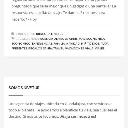
preguntado que sería mejor que un gadget o una pantalla? La
respuesta es sencilla: Un viaje. Te damos 3 razones para
hacerlo: 1- Hoy
PUBLISHED IN
BITÁCORA NIVETUR
TAGGED UNDER:
AGENCIA DE VIAJES
,
CHRISTMAS
,
ECONOMICA
,
ECONOMICO
,
EXPERIENCIAS
,
FAMILIA
,
NAVIDAD
,
NIÑITO DIOS
,
PLAYA
,
PRESENTES
,
REGALOS
,
SANTA
,
TRAVEL
,
VACACIONES
,
VIAJA
,
VIAJES
SOMOS NIVETUR
Una agencia de viajes ubicada en Guadalajara, con servicios a
todo el planeta. Te ayudamos a planificar tu viaje, sea cual sea el
destino. Si existe, te llevamos.
¡Viaja con nosotros!