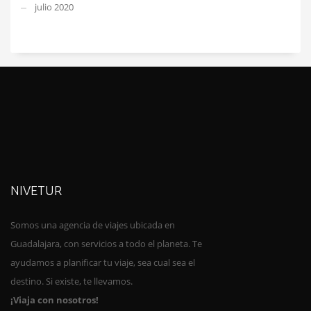
julio 2020
NIVETUR
Somos una agencia de viajes ubica
da en
Guadalajara, con servicios a todo el planeta. Te
ayudamos a planificar tu viaje, sea cual sea el
destino. Si existe, te llevamos.
¡Viaja con nosotros!