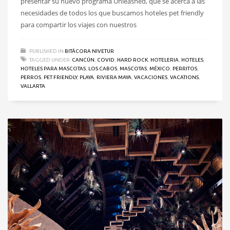
presentar su nuevo programa Unleashed, que se acerca a las
necesidades de todos los que buscamos hoteles pet friendly
para compartir los viajes con nuestros
PUBLISHED IN
BITÁCORA NIVETUR
TAGGED UNDER:
CANCÚN
,
COVID
,
HARD ROCK
,
HOTELERIA
,
HOTELES
,
HOTELES PARA MASCOTAS
,
LOS CABOS
,
MASCOTAS
,
MÉXICO
,
PERRITOS
,
PERROS
,
PET FRIENDLY
,
PLAYA
,
RIVIERA MAYA
,
VACACIONES
,
VACATIONS
,
VALLARTA