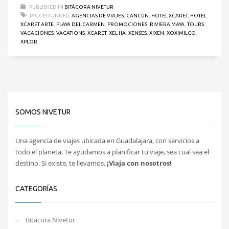
PUBLISHED IN
BITÁCORA NIVETUR
TAGGED UNDER:
AGENCIAS DE VIAJES
,
CANCÚN
,
HOTEL XCARET
,
HOTEL
XCARET ARTE
,
PLAYA DEL CARMEN
,
PROMOCIONES
,
RIVIERA MAYA
,
TOURS
,
VACACIONES
,
VACATIONS
,
XCARET
,
XEL HA
,
XENSES
,
XIXEN
,
XOXIMILCO
,
XPLOR
SOMOS NIVETUR
Una agencia de viajes ubicada en Guadalajara, con servicios a
todo el planeta. Te ayudamos a planificar tu viaje, sea cual sea el
destino. Si existe, te llevamos.
¡Viaja con nosotros!
CATEGORÍAS
Bitácora Nivetur