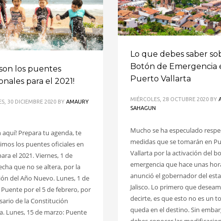
Lo que debes saber sob
Botón de Emergencia 
 son los puentes
Puerto Vallarta
onales para el 2021!
MIÉRCOLES, 28 OCTUBRE 2020
BY
S, 30 DICIEMBRE 2020
BY
AMAURY
SAHAGUN
N
Mucho se ha especulado respec
n aquí! Prepara tu agenda, te
medidas que se tomarán en Pu
mos los puentes oficiales en
Vallarta por la activación del b
ara el 2021. Viernes, 1 de
emergencia que hace unas hor
echa que no se altera, por la
anunció el gobernador del est
ión del Año Nuevo. Lunes, 1 de
Jalisco. Lo primero que desea
 Puente por el 5 de febrero, por
decirte, es que esto no es un 
rsario de la Constitución
queda en el destino. Sin embar
. Lunes, 15 de marzo: Puente