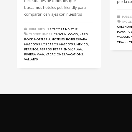
necesidades de todos los que
por la 
buscamos hoteles pet friendly para
compartir los viajes con nuestros
PUBLIS
TAGGE
CALENDA
PUBLISHED IN
BITÁCORA NIVETUR
PLAYA
,
PU
TAGGED UNDER:
CANCÚN
,
COVID
,
HARD
VACACIO
ROCK
,
HOTELERIA
,
HOTELES
,
HOTELES PARA
VIAJAR
,
V
MASCOTAS
,
LOS CABOS
,
MASCOTAS
,
MÉXICO
,
PERRITOS
,
PERROS
,
PET FRIENDLY
,
PLAYA
,
RIVIERA MAYA
,
VACACIONES
,
VACATIONS
,
VALLARTA