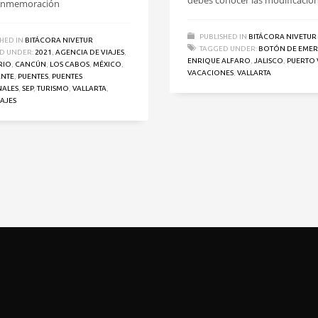
debes conocer las modificacio
conmemoración
PUBLISHED IN
BITÁCORA NIVETUR
HED IN
BITÁCORA NIVETUR
TAGGED UNDER:
BOTÓN DE EME
D UNDER:
2021
,
AGENCIA DE VIAJES
,
ENRIQUE ALFARO
,
JALISCO
,
PUERTO 
RIO
,
CANCÚN
,
LOS CABOS
,
MÉXICO
,
VACACIONES
,
VALLARTA
ENTE
,
PUENTES
,
PUENTES
NALES
,
SEP
,
TURISMO
,
VALLARTA
,
IAJES