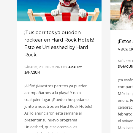
¡Tus perritos ya pueden
rockear en Hard Rock Hotels!
¡Estos
Esto es Unleashed by Hard
vacaci
Rock.
MIÉRCOLE
SAHAGU
SÁBADO, 23 ENERO 2021
BY
AMAURY
SAHAGUN
¡Ya está
¡Al fin! ¡Nuestros perritos ya pueden
comparti
acompañarnos a la playa! Y no a
México p
cualquier lugar. ¡Pueden hospedarse
enero: F
junto a nosotros en Hard Rock Hotels!
celebrac
Así lo anunciaron esta semana al
febrero:
presentar su nuevo programa
el anive
Unleashed, que se acerca a las
Mexicana