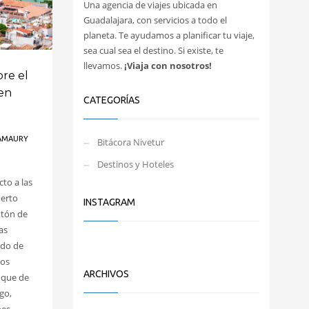
Una agencia de viajes ubicada en
Guadalajara, con servicios a todo el
planeta. Te ayudamos a planificar tu viaje,
sea cual sea el destino. Si existe, te
llevamos.
¡Viaja con nosotros!
re el
en
CATEGORÍAS
AMAURY
Bitácora Nivetur
Destinos y Hoteles
to a las
erto
INSTAGRAM
otón de
as
ado de
mos
ARCHIVOS
toque de
go,