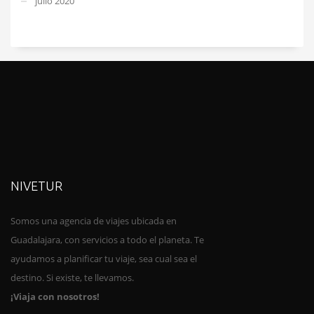
julio 2020
NIVETUR
Somos una agencia de viajes ubica
da en
Guadalajara, con servicios a todo el planeta. Te
ayudamos a planificar tu viaje, sea cual sea el
destino. Si existe, te llevamos.
¡Viaja con nosotros!